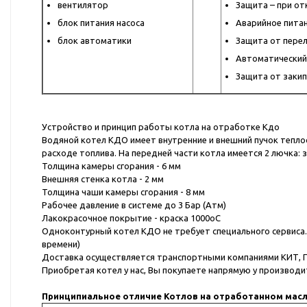
вентилятор
Защита – при о
блок питания насоса
Аварийное питан
блок автоматики
Защита от перел
Автоматический
Защита от заки
Устройство и принцип работы котла на отработке Кдо
Водяной котел КДО имеет внутренние и внешний пучок теплоо
расходе топлива. На передней части котла имеется 2 лючка: з
Толщина камеры сгорания - 6 мм
Внешняя стенка котла - 2 мм
Толщина чаши камеры сгорания - 8 мм
Рабочее давление в системе до 3 Бар (Атм)
Лакокрасочное покрытие - краска 1000oC
Одноконтурный котел КДО не требует специального сервиса. 
времени)
Доставка осуществляется транспортными компаниями КИТ, ПЭ
Приобретая котел у нас, Вы покупаете напрямую у производит
Принципиальное отличие Котлов на отработанном масл