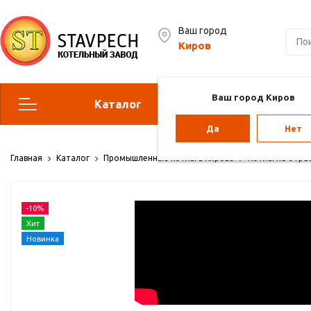
Ваш город
Киров
Ваш город Киров
Каталог
Сервис
Да
Нет
Отопительные котлы
Г
Главная
Каталог
Промышленные котлы в Кирове
Котлы на отра
Парогенераторы
Воз
-10%
Vol
Хит
Новинка
Отопление для теплиц
Па
ба