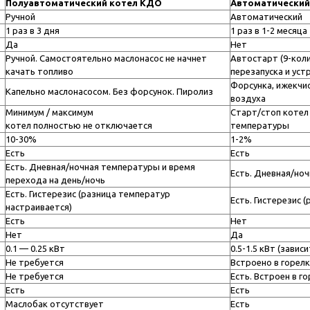
Полуавтоматический
котел КДО
Автоматический
Ручной
Автоматический
1 раз в 3 дня
1 раз в 1-2 месяца
Да
Нет
Ручной. Самостоятельно маслонасос не начнет
Автостарт (9-кол
качать топливо
перезапуска и уст
Форсунка, ижекчи
Капельно маслонасосом. Без форсунок. Пиролиз
воздуха
Минимум / максимум
Старт/стоп котел
котел полностью не отключается
температуры
10-30%
1-2%
Есть
Есть
Есть. Дневная/ночная температуры и время
Есть. Дневная/но
перехода на день/ночь
Есть. Гистерезис (разница температур
Есть. Гистерезис 
настраивается)
Есть
Нет
Нет
Да
0.1 — 0.25 кВт
0.5-1.5 кВт (зави
Не требуется
Встроено в горелк
Не требуется
Есть. Встроен в г
Есть
Есть
Маслобак отсутствует
Есть