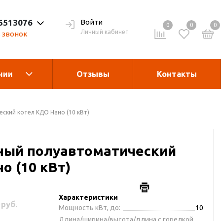
 5513076
Войти
0
0
0
Личный кабинет
 звонок
нии
Отзывы
Контакты
Теплогенераторы
асле
кий котел КДО Нано (10 кВт)
гания
Запчасти и
ый полуавтоматический
комплектующие
о (10 кВт)
рукции
Дробилка для виногрда
Характеристики
 руб.
Мощность кВт, до:
10
Длина/ширина/высота/длина с горелкой,