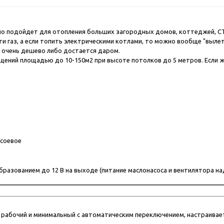
о подойдет для отопления больших загородных домов, коттеджей, СТ
ти газ, а если топить электрическими котлами, то можно вообще "выл
 очень дешево либо достается даром.
ений площадью до 10-150м2 при высоте потолков до 5 метров. Если же
 соевое
бразованием до 12 В на выходе (питание маслонасоса и вентилятора над
 рабочий и минимальный с автоматическим переключением, настраивае