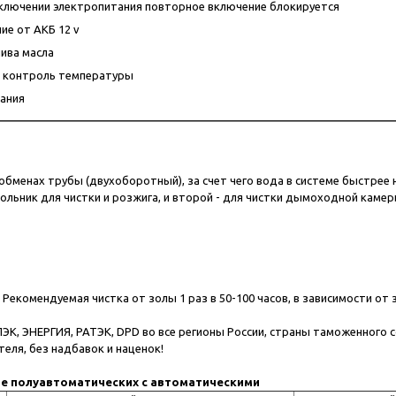
тключении электропитания повторное включение блокируется
ие от АКБ 12 v
ива масла
 контроль температуры
пания
бменах трубы (двухоборотный), за счет чего вода в системе быстрее 
ольник для чистки и розжига, и второй - для чистки дымоходной камеры 
Рекомендуемая чистка от золы 1 раз в 50-100 часов, в зависимости от 
К, ЭНЕРГИЯ, РАТЭК, DPD во все регионы России, страны таможенного с
еля, без надбавок и наценок!
е полуавтоматических с автоматическими