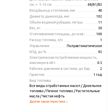
см, +- 5-10 см:
68/61/82
Вход/выход отопления, мм:
40
Диаметр дымохода, мм:
102
Объём водяной рубашки, литры:
11
Вес, кг:
50
Отапливаемая площадь, до м.кв.:
100
Расход топлива, л/ч:
1
Управление:
Полуавтоматическое
КПД, до %:
92
Электрическая потребляемая мощность,
максимум в кВт:
0.5
Рабочее давление в системе, до бар:
2
Гарантия:
1 год
Вид топлива:
Все виды отработанных масел / Дизельное
топливо / Печное топливо / Растительные
масла / Чистая нефть
Другие характеристики