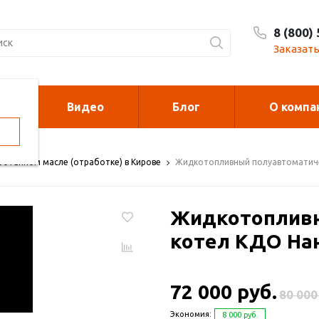
8 (800)
Заказать
Видео
Блог
О компа
орелки
Калориферы на
отработанном м
ботанном масле (отработке) в Кирове
Жидкотопливный полуавтоматичес
духонагреватели
Печи для сжи
Жидкотопливн
cano и Sonniger
мусора
котел КДО Нан
рковочные столбики и
Металлоконст
72 000 руб.
рьеры
80 000
Экономия:
8 000 руб.