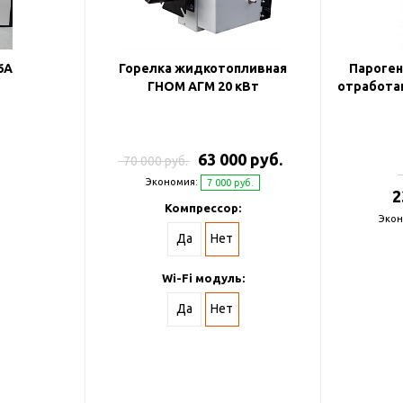
6А
Горелка жидкотопливная
Пароген
ГНОМ АГМ 20 кВт
отработан
63 000 руб.
70 000 руб.
Экономия:
7 000 руб.
2
Компрессор:
Экон
Да
Нет
Wi-Fi модуль:
Да
Нет