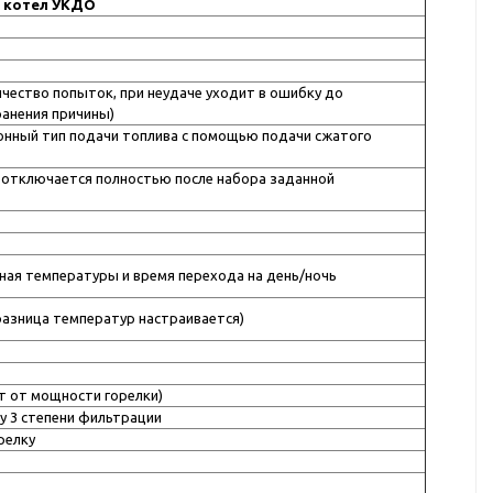
 котел УКДО
ичество попыток, при неудаче уходит в ошибку до
ранения причины)
онный тип подачи топлива с помощью подачи сжатого
 отключается полностью после набора заданной
чная температуры и время перехода на день/ночь
(разница температур настраивается)
сит от мощности горелки)
у 3 степени фильтрации
орелку