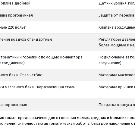
топлива двойной
Датчик уровня топ
лива программная
Защита от перелив
ные 220 вольт
Клапана воздушные
ления воздуха стандартные
Регуляторы давлен
более мощные и на
томатики и горелки с помощью коннектора
Подключение автом
 соединение)
соединение)
ного бака Сталь ст3пс
Материал масленог
и масленого бака - нержавеющая сталь
Материал крышки м
са порошковая
Покраска корпуса 
автомат предназначены для отопления малых, средних и больших поме
ью является полностью автоматическая работа, быстрое наполнение 