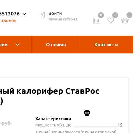
 5513076
Войти
0
0
0
Личный кабинет
 звонок
нии
Отзывы
Контакты
Теплогенераторы
асле
гания
Запчасти и
ый калорифер СтавРос
комплектующие
)
рукции
Дробилка для виногрда
Характеристики
 руб.
Мощность кВт, до:
15
Длина/ширина/высота/длина с горелкой,