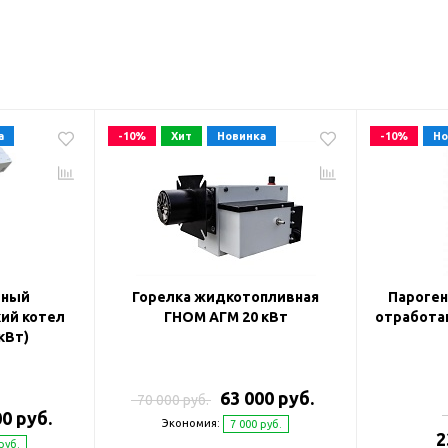
а
-10%
Хит
Новинка
-10%
Но
вный
Горелка жидкотопливная
Пароген
ий котел
ГНОМ АГМ 20 кВт
отработан
кВт)
63 000 руб.
70 000 руб.
00 руб.
Экономия:
7 000 руб.
2
руб.