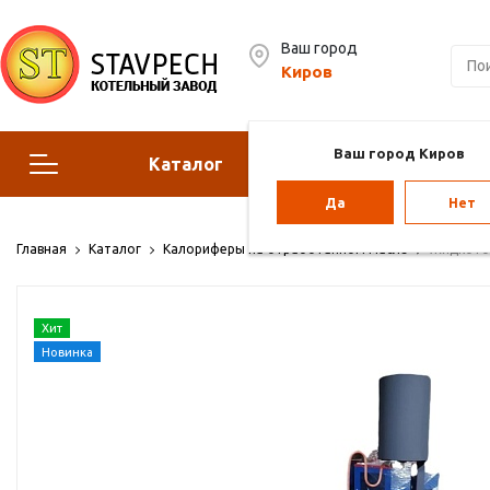
Ваш город
Киров
Ваш город Киров
Каталог
Сервис
Да
Нет
Отопительные котлы
Г
Главная
Каталог
Калориферы на отработанном масле
Жидкотоп
Парогенераторы
Воз
Хит
Vol
Новинка
Отопление для теплиц
Па
ба