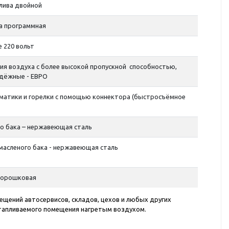
лива двойной
а программная
 220 вольт
ия воздуха с более высокой пропускной способностью,
дёжные - ЕВРО
атики и горелки с помощью коннектора (быстросъёмное
о бака – нержавеющая сталь
асленого бака - нержавеющая сталь
порошковая
щений автосервисов, складов, цехов и любых других
отапливаемого помещения нагретым воздухом.