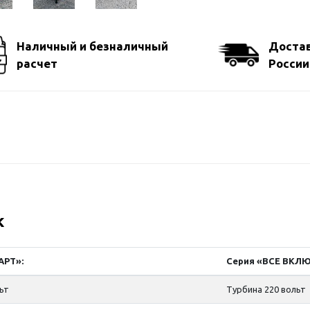
Наличный и безналичный
Достав
расчет
России
к
АРТ»:
Серия «ВСЕ ВКЛ
льт
Турбина 220 вольт