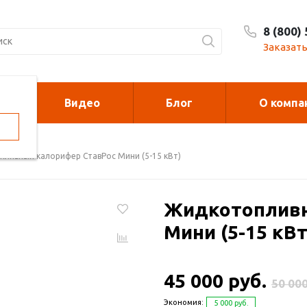
8 (800)
Заказать
Видео
Блог
О компа
орелки
Калориферы на
отработанном м
ливный калорифер СтавРос Мини (5-15 кВт)
духонагреватели
Печи для сжи
Жидкотопливн
cano и Sonniger
мусора
Мини (5-15 кВт
рковочные столбики и
Металлоконст
45 000 руб.
рьеры
50 000
Экономия:
5 000 руб.