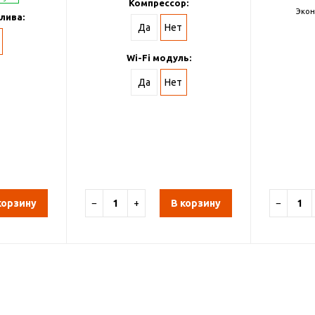
Компрессор:
Экон
лива:
Да
Нет
Wi-Fi модуль:
Да
Нет
корзину
−
+
В корзину
−