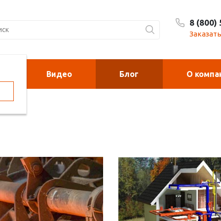
8 (800)
Заказать
Видео
Блог
О компа
орелки
Калориферы на
отработанном м
духонагреватели
Печи для сжи
cano и Sonniger
мусора
рковочные столбики и
Металлоконст
рьеры