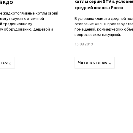
котлы серии STV в услови
ий КДО
средней полосы Росси
е жидкотопливные котлы серий
В условиях климата средней по
могут служить отличной
отопление жилья, производств
ой традиционному
помещений, коммерческих объ
му оборудованию, дешёвой и
вопрос весьма насущный.
15.08.2019
атью
Читать статью