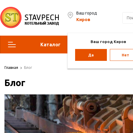
Ваш город
Киров
Ваш город Киров
Каталог
Сервис
Да
Нет
Отопительные котлы
Г
Главная
Блог
Блог
Парогенераторы
Воз
Vol
Отопление для теплиц
Па
ба