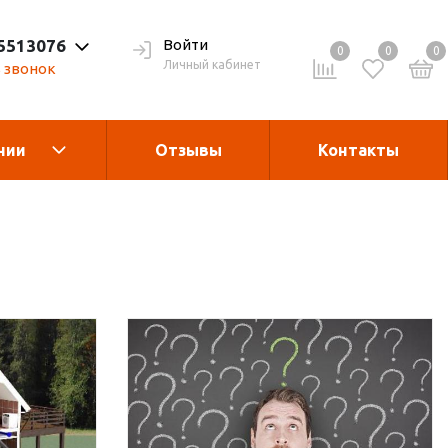
 5513076
Войти
0
0
0
Личный кабинет
 звонок
нии
Отзывы
Контакты
Теплогенераторы
асле
гания
Запчасти и
комплектующие
рукции
Дробилка для виногрда