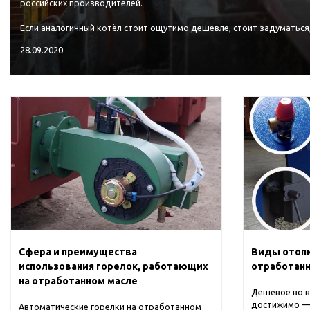
российских производителей.
Если аналогичный котёл стоит ощутимо дешевле, стоит задуматься,.
28.09.2020
Сфера и преимущества
Виды отопи
использования горелок, работающих
отработан
на отработанном масле
Дешёвое во в
достижимо — 
Автоматические горелки на отработанном