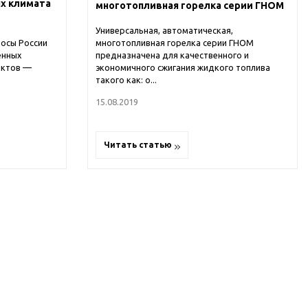
ях климата
многотопливная горелка серии ГНОМ
Универсальная, автоматическая,
лосы России
многотопливная горелка серии ГНОМ
енных
предназначена для качественного и
ектов —
экономичного сжигания жидкого топлива
такого как: о...
15.08.2019
Читать статью