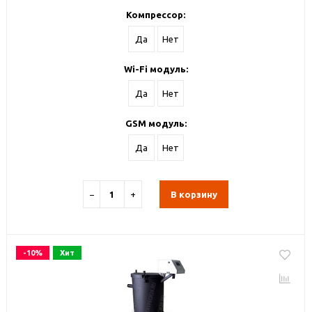
Компрессор:
Да
Нет
Wi-Fi модуль:
Да
Нет
GSM модуль:
Да
Нет
−
+
В корзину
-10%
Хит