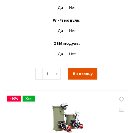
Да
Нет
Wi-Fi модуль:
Да
Нет
GSM модуль:
Да
Нет
−
+
В корзину
-10%
Хит