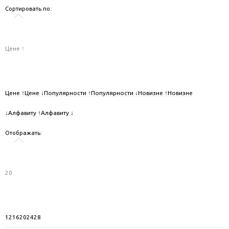
Сортировать по:
Цене ↑
Цене ↑
Цене ↓
Популярности ↑
Популярности ↓
Новизне ↑
Новизне
↓
Алфавиту ↑
Алфавиту ↓
Отображать:
20
12
16
20
24
28