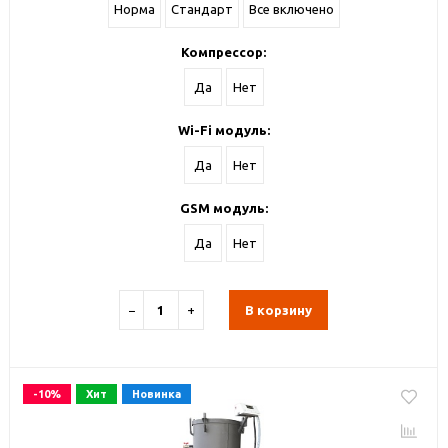
Норма
Стандарт
Все включено
Компрессор:
Да
Нет
Wi-Fi модуль:
Да
Нет
GSM модуль:
Да
Нет
−
+
В корзину
-10%
Хит
Новинка