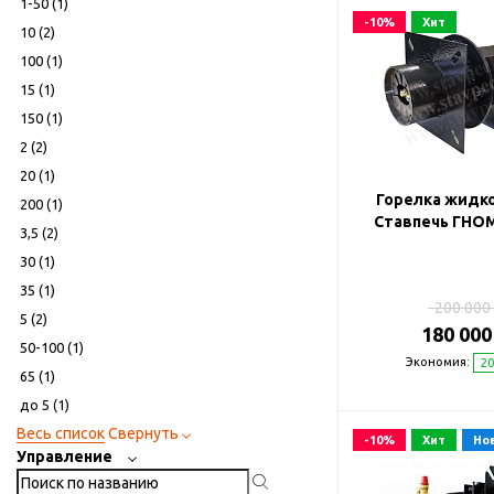
1-50 (
1
)
-10%
Хит
10 (
2
)
100 (
1
)
15 (
1
)
150 (
1
)
2 (
2
)
20 (
1
)
Горелка жидк
200 (
1
)
Ставпечь ГНОМ 
3,5 (
2
)
30 (
1
)
35 (
1
)
200 000 
5 (
2
)
180 000
50-100 (
1
)
Экономия:
20
65 (
1
)
до 5 (
1
)
Весь список
Свернуть
-10%
Хит
Но
Управление