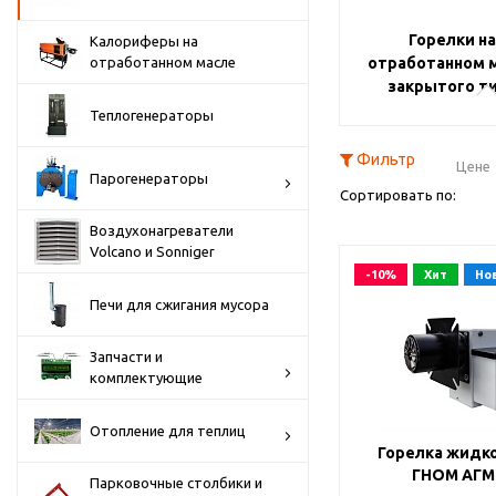
Горелки на
Калориферы на
отработанном масле
отработанном 
закрытого т
Теплогенераторы
Фильтр
Цене 
Парогенераторы
Сортировать по:
Воздухонагреватели
Volcano и Sonniger
Цене 
-10%
Хит
Но
Печи для сжигания мусора
Запчасти и
комплектующие
Отопление для теплиц
Горелка жидк
ГНОМ АГМ 
Парковочные столбики и