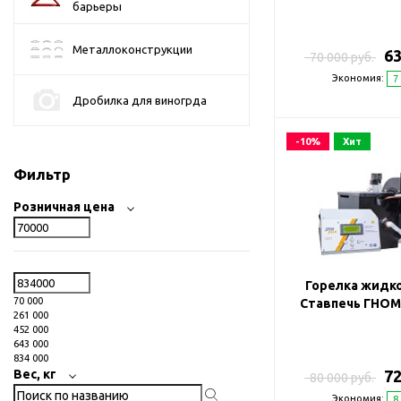
барьеры
Металлоконструкции
63
70 000 руб.
Экономия:
7
Дробилка для виногрда
-10%
Хит
Фильтр
Розничная цена
Горелка жидк
70 000
Ставпечь ГНОМ 
261 000
452 000
643 000
834 000
72
Вес, кг
80 000 руб.
Экономия:
8