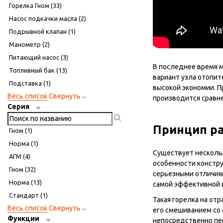
Горелка Гном (
33
)
Насос подкачки масла (
2
)
Подрывной клапан (
1
)
Манометр (
2
)
Питающий насос (
3
)
В последнее время м
Топливный бак (
13
)
вариант узла отопит
Подставка (
1
)
высокой экономии. П
Весь список
Свернуть
производится сравн
Серия
Принцип ра
Гном (
1
)
Норма (
1
)
Существует несколь
АГМ (
4
)
особенности констру
Гном (
32
)
серьезными отличия
Норма (
13
)
самой эффективной 
Стандарт (
1
)
Такая горелка на от
Весь список
Свернуть
его смешиванием со 
Функции
непосредственно пе