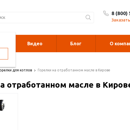
8 (800)
Заказать
Видео
Блог
О компа
орелки
Калориферы на
отработанном м
орелки для котлов
Горелки на отработанном масле в Кирове
на отработанном масле в Киров
духонагреватели
Печи для сжи
cano и Sonniger
мусора
рковочные столбики и
Металлоконст
рьеры