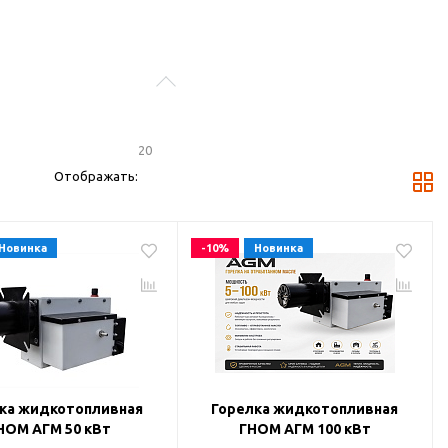
20
Отображать:
фавиту ↓
12
16
20
24
28
Новинка
-10%
Новинка
ка жидкотопливная
Горелка жидкотопливная
НОМ АГМ 50 кВт
ГНОМ АГМ 100 кВт