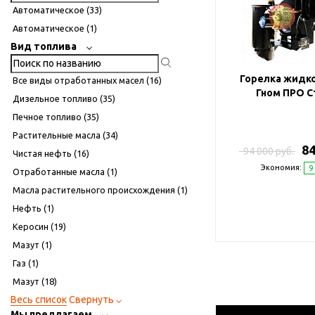
Автоматическое (
33
)
Автоматическое (
1
)
Вид топлива
Горелка жидк
Все виды отработанных масел (
16
)
Гном ПРО С
Дизельное топливо (
35
)
Печное топливо (
35
)
Растительные масла (
34
)
84
94 000 руб.
Чистая нефть (
16
)
Экономия:
9
Отработанные масла (
1
)
Масла растительного происхождения (
1
)
Нефть (
1
)
Керосин (
19
)
Мазут (
1
)
Газ (
1
)
Мазут (
18
)
Весь список
Свернуть
Мы предлагаем