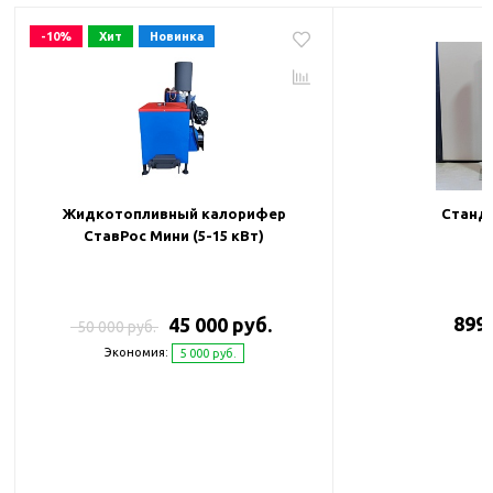
-10%
Хит
Новинка
Жидкотопливный калорифер
Станда
СтавРос Мини (5-15 кВт)
899 
45 000 руб.
50 000 руб.
Экономия:
5 000 руб.